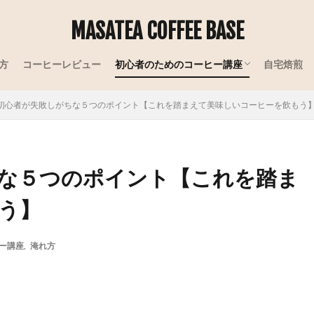
MASATEA COFFEE BASE
方
コーヒーレビュー
初心者のためのコーヒー講座
自宅焙煎
コーヒーの産地
コーヒーの品種
コーヒーの加工
コーヒーの知識
初心者が失敗しがちな５つのポイント【これを踏まえて美味しいコーヒーを飲もう
な５つのポイント【これを踏ま
う】
ー講座
,
淹れ方