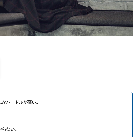
んかハードルが高い。
からない。