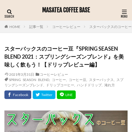
MASATEA COFFEE BASE
記事一覧
コーヒーレビュー
スターバックスのコーヒー豆『
HOME
スターバックスのコーヒー豆『SPRING SEASEN
BLEND 2021：スプリングシーズンブレンド』を美
味しく飲もう！【ドリップレビュー編】
2021年3月31日
コーヒーレビュー
SPRING SEASON BLEND
,
コーヒー
,
コーヒー豆
,
スターバックス
,
スプ
リングシーズンブレンド
,
ドリップコーヒー
,
ハンドドリップ
,
淹れ方