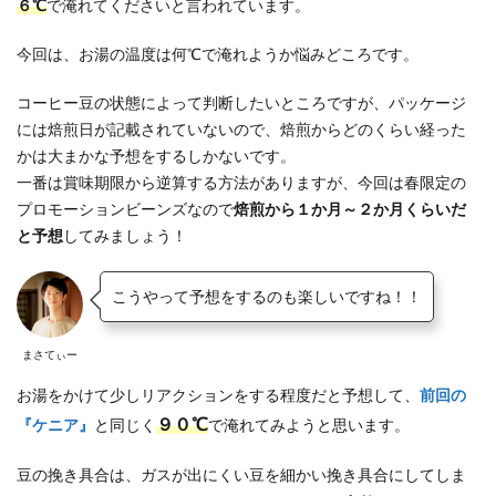
６℃
で淹れてくださいと言われています。
今回は、お湯の温度は何℃で淹れようか悩みどころです。
コーヒー豆の状態によって判断したいところですが、パッケージ
には焙煎日が記載されていないので、焙煎からどのくらい経った
かは大まかな予想をするしかないです。
一番は賞味期限から逆算する方法がありますが、今回は春限定の
プロモーションビーンズなので
焙煎から１か月～２か月くらいだ
と予想
してみましょう！
こうやって予想をするのも楽しいですね！！
まさてぃー
お湯をかけて少しリアクションをする程度だと予想して、
前回の
９０℃
『ケニア』
と同じく
で淹れてみようと思います。
豆の挽き具合は、ガスが出にくい豆を細かい挽き具合にしてしま