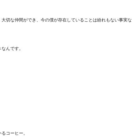
、大切な仲間ができ、今の僕が存在していることは紛れもない事実な
きなんです。
いるコーヒー。