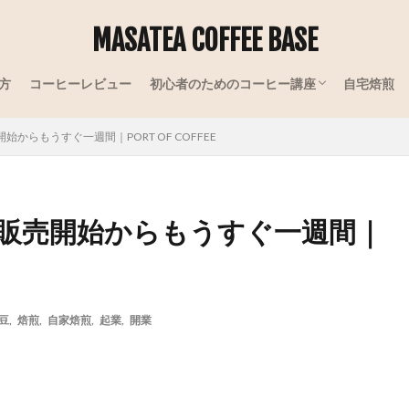
MASATEA COFFEE BASE
方
コーヒーレビュー
初心者のためのコーヒー講座
自宅焙煎
コーヒーの産地
コーヒーの品種
コーヒーの加工
コーヒーの知識
からもうすぐ一週間｜PORT OF COFFEE
販売開始からもうすぐ一週間｜
豆
,
焙煎
,
自家焙煎
,
起業
,
開業