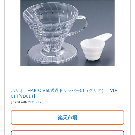
ハリオ HARIO V60透過ドリッパー01（クリア） VD-
01T[VD01T]
posted with
カエレバ
楽天市場