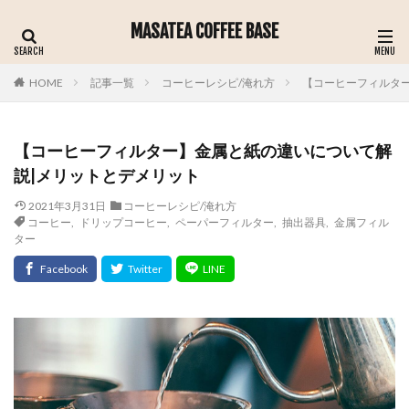
MASATEA COFFEE BASE
記事一覧
コーヒーレシピ/淹れ方
【コーヒーフィルタ
HOME
【コーヒーフィルター】金属と紙の違いについて解
説|メリットとデメリット
2021年3月31日
コーヒーレシピ/淹れ方
コーヒー
,
ドリップコーヒー
,
ペーパーフィルター
,
抽出器具
,
金属フィル
ター