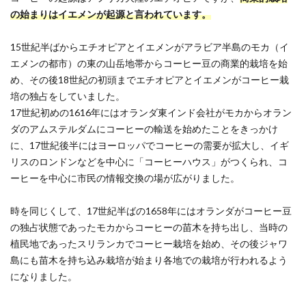
の始まりはイエメンが起源
と言われています。
15世紀半ばからエチオピアとイエメンがアラビア半島のモカ（イ
エメンの都市）の東の山岳地帯からコーヒー豆の商業的栽培を始
め、その後
18世紀の初頭までエチオピアとイエメンがコーヒー栽
培の独占
をしていました。
17世紀初めの1616年にはオランダ東インド会社がモカからオラン
ダのアムステルダムにコーヒーの輸送を始めたことをきっかけ
に、17世紀後半にはヨーロッパでコーヒーの需要が拡大し、イギ
リスのロンドンなどを中心に「コーヒーハウス」がつくられ、
コ
ーヒーを中心に市民の情報交換の場が広がりました。
時を同じくして、17世紀半ばの1658年にはオランダがコーヒー豆
の独占状態であったモカからコーヒーの苗木を持ち出し、当時の
植民地であったスリランカでコーヒー栽培を始め、その後ジャワ
島にも苗木を持ち込み栽培が始まり各地での栽培が行われるよう
になりました。