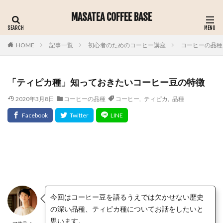
MASATEA COFFEE BASE
記事一覧
初心者のためのコーヒー講座
コーヒーの品種
HOME
「ティピカ種」知っておきたいコーヒー豆の特徴
2020年3月8日
コーヒーの品種
コーヒー
,
ティピカ
,
品種
今回はコーヒー豆を語るうえでは欠かせない歴史
の深い品種、
ティピカ種
についてお話をしたいと
思います。