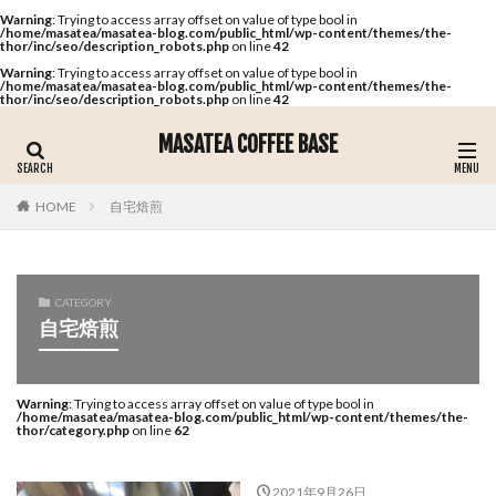
Warning
: Trying to access array offset on value of type bool in
/home/masatea/masatea-blog.com/public_html/wp-content/themes/the-
thor/inc/seo/description_robots.php
on line
42
Warning
: Trying to access array offset on value of type bool in
/home/masatea/masatea-blog.com/public_html/wp-content/themes/the-
thor/inc/seo/description_robots.php
on line
42
MASATEA COFFEE BASE
自宅焙煎
HOME
CATEGORY
自宅焙煎
Warning
: Trying to access array offset on value of type bool in
/home/masatea/masatea-blog.com/public_html/wp-content/themes/the-
thor/category.php
on line
62
2021年9月26日