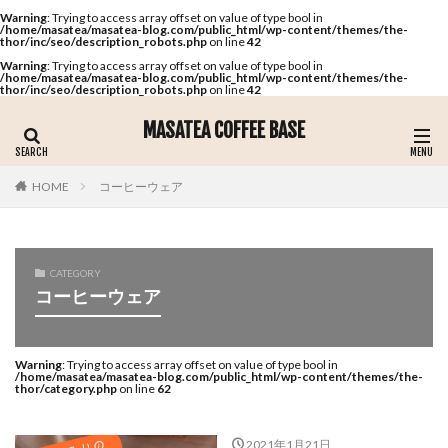
Warning
: Trying to access array offset on value of type bool in
/home/masatea/masatea-blog.com/public_html/wp-content/themes/the-
thor/inc/seo/description_robots.php
on line
42
Warning
: Trying to access array offset on value of type bool in
/home/masatea/masatea-blog.com/public_html/wp-content/themes/the-
thor/inc/seo/description_robots.php
on line
42
MASATEA COFFEE BASE
コーヒーウェア
HOME
CATEGORY
コーヒーウェア
Warning
: Trying to access array offset on value of type bool in
/home/masatea/masatea-blog.com/public_html/wp-content/themes/the-
thor/category.php
on line
62
2021年1月21日