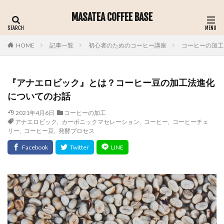
MASATEA COFFEE BASE
記事一覧
初心者のためのコーヒー講座
コーヒーの加工
HOME
『アナエロビック』とは？コーヒー豆の加工法進化
についてのお話
2021年4月6日
コーヒーの加工
アナエロビック
,
カーボニックマセレーション
,
コーヒー
,
コーヒーチェ
リー
,
コーヒー豆
,
発酵プロセス