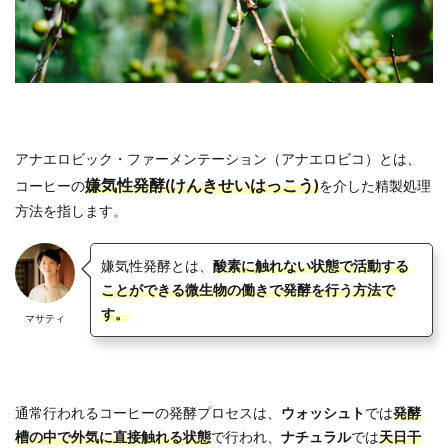
アナエロビック・ファーメンテーション（アナエロビコ）とは、
嫌気性発酵(けんきせいはっこう)
コーヒーの
を介した精製処理
方法を指します。
嫌気性発酵とは、
酸素に触れない状態で活動する
ことができる微生物の働きで発酵を行う方法で
す。
マサティ
通常行われるコーヒーの発酵プロセスは、
ウォッシュト
では
発酵
槽の中で外気に直接触れる状態
で行われ、
ナチュラル
では
天日干