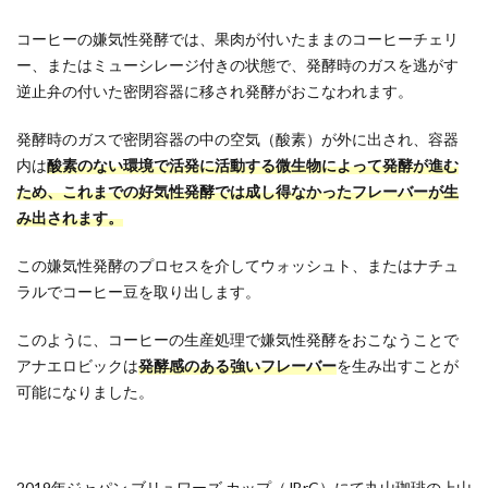
コーヒーの嫌気性発酵では、果肉が付いたままのコーヒーチェリ
ー、またはミューシレージ付きの状態で、発酵時のガスを逃がす
逆止弁の付いた密閉容器に移され発酵がおこなわれます。
発酵時のガスで密閉容器の中の空気（酸素）が外に出され、容器
内は
酸素のない環境で活発に活動する微生物によって発酵が進む
ため、これまでの好気性発酵では成し得なかったフレーバーが生
み出されます。
この嫌気性発酵のプロセスを介してウォッシュト、またはナチュ
ラルでコーヒー豆を取り出します。
このように、コーヒーの生産処理で嫌気性発酵をおこなうことで
アナエロビックは
発酵感のある強いフレーバー
を生み出すことが
可能になりました。
2019年ジャパン ブリュワーズ カップ（JBrC）にて丸山珈琲の上山